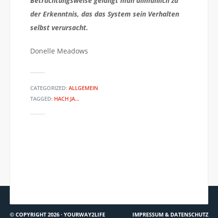
Betrachtungsweise gelangt man allmählich zu
der Erkenntnis, das das System sein Verhalten
selbst verursacht.
Donelle Meadows
CATEGORIZED:
ALLGEMEIN
TAGGED:
HACH JA...
ONE – U2 (COVER JOHNNY
RADIOWISSEN: „WAS MENSCHEN
CASH)
IN DIE ERSCHÖPFUNG TREIBT“
© COPYRIGHT 2026 ·
YOURWAY2LIFE
IMPRESSUM & DATENSCHUTZ