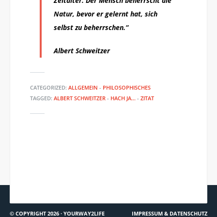
Zeitalter. Der Mensch beherrscht die
Natur, bevor er gelernt hat, sich
selbst zu beherrschen.“
Albert Schweitzer
CATEGORIZED:
ALLGEMEIN
-
PHILOSOPHISCHES
TAGGED:
ALBERT SCHWEITZER
-
HACH JA...
-
ZITAT
IN DIE BALANCE KOMMEN
JETZT.DE: ÜBER EINEN GUTEN
UMGANG MIT STRESS UND
DRUCK
© COPYRIGHT 2026 ·
YOURWAY2LIFE
IMPRESSUM & DATENSCHUTZ