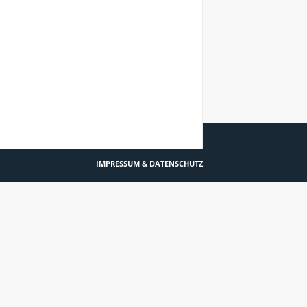
HACH JA… #51
IMPRESSUM & DATENSCHUTZ