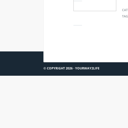
CAT
TAG
ZEIT ONLINE: AUSRUHEN UND LEISTUNG
© COPYRIGHT 2026 ·
YOURWAY2LIFE