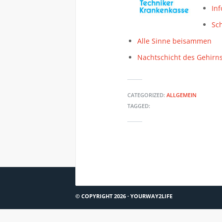
In
Sch
Alle Sinne beisammen
Nachtschicht des Gehirn
CATEGORIZED:
ALLGEMEIN
TAGGED:
HINWEIS: WHY SOME PEOPLE GET BURNED OUT
© COPYRIGHT 2026 ·
YOURWAY2LIFE