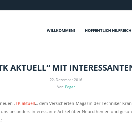
WILLKOMMEN!
HOFFENTLICH HILFREICH
„TK AKTUELL“ MIT INTERESSANTE
22. Dezember 2016
Von:
Edgar
 neuen „
TK aktuell
„, dem Versicherten-Magazin der Techniker Krank
r uns besonders interessante Artikel über Neurothemen und ges
.: