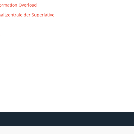
formation Overload
altzentrale der Superlative
s
HINW