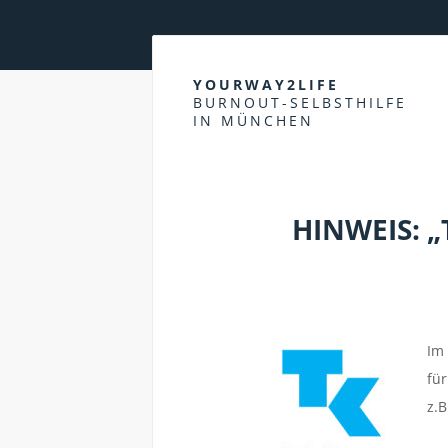
YOURWAY2LIFE
BURNOUT-SELBSTHILFE
IN MÜNCHEN
HINWEIS: 
Im
fü
z.B