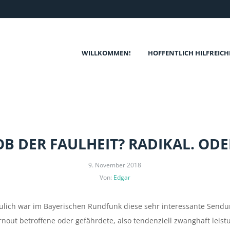
WILLKOMMEN!
HOFFENTLICH HILFREICH
OB DER FAULHEIT? RADIKAL. ODE
9. November 2018
Von:
Edgar
ulich war im Bayerischen Rundfunk diese sehr interessante Sendu
nout betroffene oder gefährdete, also tendenziell zwanghaft leis