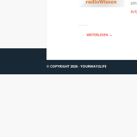
si
Arb
WEITERLESEN →
© COPYRIGHT 2026 ·
YOURWAY2LIFE