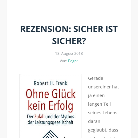
REZENSION: SICHER IST
SICHER?
13. August 2018
Von:
Edgar
Gerade
unsereiner hat
ja einen
langen Teil
seines Lebens
daran
geglaubt, dass