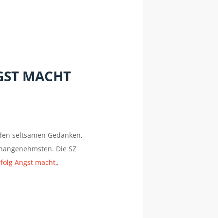
GST MACHT
n den seltsamen Gedanken,
unangenehmsten. Die SZ
folg Angst macht
„