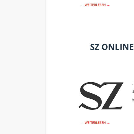
WEITERLESEN →
SZ ONLIN
„
d
b
WEITERLESEN →