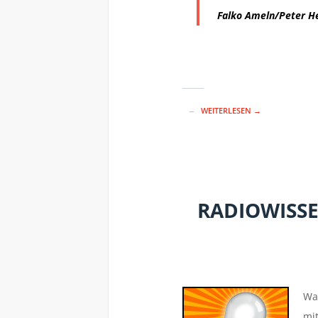
Falko Ameln/Peter Hei
WEITERLESEN →
RADIOWISSE
War
mit