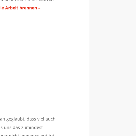
die Arbeit brennen –
an geglaubt, dass viel auch
Dass uns das zumindest
 gar nicht immer so gut tut,