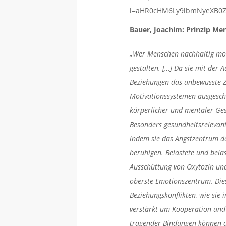
Bauer, Joachim: Prinzip Me
„Wer Menschen nachhaltig moti
gestalten. […] Da sie mit der
Beziehungen das unbewusste Zi
Motivationssystemen ausgeschü
körperlicher und mentaler Ges
Besonders gesundheitsrelevant 
indem sie das Angstzentrum d
beruhigen. Belastete und bela
Ausschüttung von Oxytozin und
oberste Emotionszentrum. Dies
Beziehungskonflikten, wie sie 
verstärkt um Kooperation und
tragender Bindungen können da