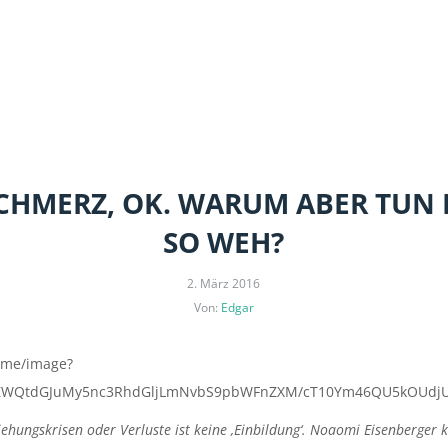
SCHMERZ, OK. WARUM ABER TUN
SO WEH?
2. März 2016
Von:
Edgar
ehungskrisen oder Verluste ist keine ‚Einbildung‘. Noaomi Eisenberger 