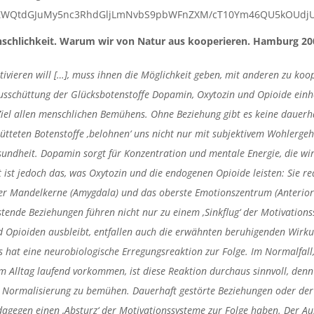
nschlichkeit. Warum wir von Natur aus kooperieren. Hamburg 2006
vieren will […], muss ihnen die Möglichkeit geben, mit anderen zu koo
 Ausschüttung der Glücksbotenstoffe Dopamin, Oxytozin und Opioide einh
el allen menschlichen Bemühens. Ohne Beziehung gibt es keine dauerha
tteten Botenstoffe ‚belohnen‘ uns nicht nur mit subjektivem Wohlergeh
undheit. Dopamin sorgt für Konzentration und mentale Energie, die wi
ist jedoch das, was Oxytozin und die endogenen Opioide leisten: Sie re
er Mandelkerne (Amygdala) und das oberste Emotionszentrum (Anteriore
stende Beziehungen führen nicht nur zu einem ‚Sinkflug‘ der Motivation
 Opioiden ausbleibt, entfallen auch die erwähnten beruhigenden Wirku
 hat eine neurobiologische Erregungsreaktion zur Folge. Im Normalfall,
im Alltag laufend vorkommen, ist diese Reaktion durchaus sinnvoll, denn 
 Normalisierung zu bemühen. Dauerhaft gestörte Beziehungen oder der 
gegen einen ‚Absturz‘ der Motivationssysteme zur Folge haben. Der Aus