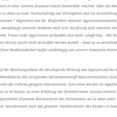
sich in einer solchen Situation massiv bemerkbar machen. Über die Ma
n es dann zu einer Hochschaltung von Stressgenen und zur Ausschüttun
kommen.* Abgesehen von der Möglichkeit massiver Aggressionsentwicklu
e zweiphasige seelische Reaktion nach sich: Kurzfristig setzt meistens e
anik, Trauer (oder Aggression) verbunden sein kann. Langfristig – das he
ein Verlust (noch) nicht verkraftet werden konnte – kann es zu verschied
iese Reaktionsketten laufen unabhängig von unserer bewussten Kontroll
auf der Beziehungsebene die beruhigende Wirkung von Oxytozin auf die
 Mandelkerne den erregenden Nervenbotenstoff (Neurotransmitter) Gluta
gionen des Gehirns gelegene Alarmzentren: Zum einen werden im Hypoth
dass es im Körper zu einer Erhöhung des Stresshormons Cortisol kommt).
eschüttete Glutamat Alarmzentren des Hirnstamms, wo es dann unter
 Noradrenalin setzt das gesamte ‚Panikorchester‘ des Körpers in Gang,