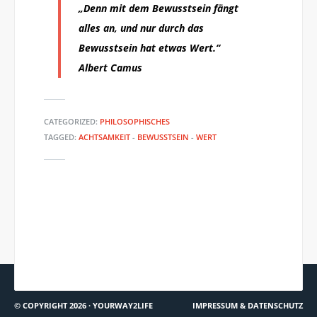
„Denn mit dem Bewusstsein fängt
alles an, und nur durch das
Bewusstsein hat etwas Wert.“
Albert Camus
CATEGORIZED:
PHILOSOPHISCHES
TAGGED:
ACHTSAMKEIT
-
BEWUSSTSEIN
-
WERT
SPEKTRUM.DE: SIND
FROHE WEIHNACHTEN!
FREUNDSCHAFTEN EIN GARANT
FÜR GESUNDHEIT?
© COPYRIGHT 2026 ·
YOURWAY2LIFE
IMPRESSUM & DATENSCHUTZ