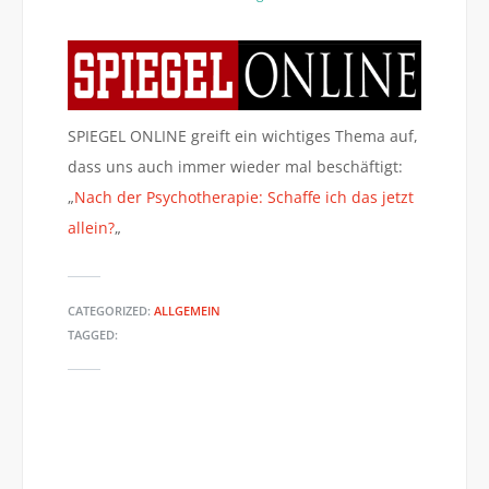
SPIEGEL ONLINE greift ein wichtiges Thema auf,
dass uns auch immer wieder mal beschäftigt:
„
Nach der Psychotherapie: Schaffe ich das jetzt
allein?
„
CATEGORIZED:
ALLGEMEIN
TAGGED:
„IM GARTEN DER ZEIT“: SINN
DAK: PSYCHISCHE KRANKHEITEN