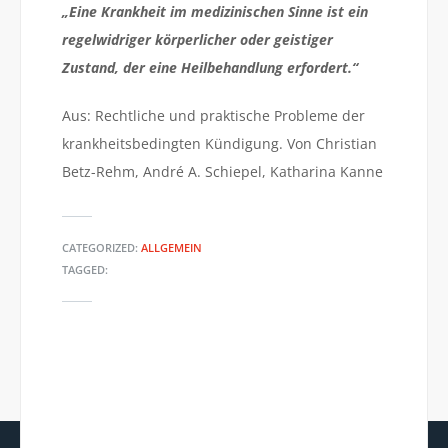
„Eine Krankheit im medizinischen Sinne ist ein
regelwidriger körperlicher oder geistiger
Zustand, der eine Heilbehandlung erfordert.“
Aus: Rechtliche und praktische Probleme der
krankheitsbedingten Kündigung. Von Christian
Betz-Rehm, André A. Schiepel, Katharina Kanne
CATEGORIZED:
ALLGEMEIN
TAGGED:
ZEIT.DE: CHEF ENTSPANNT,
EDITION F: WIE ES ZU EINEM
MITARBEITER GESTRESST?
BURNOUT KOMMT