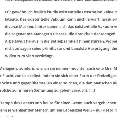
Für gewöhnlich freilich ist die existentielle Frustration keine
latente. Das existentielle Vakuum kann auch larviert, maskier
diverse Masken, hinter denen sich das existentielle Vakuum v
die sogenannte Manager’s Disease, die Krankheit der Manger, d
Arbeitswut heraus in die Betriebsamkeit hineinstürzen, wobei
nicht zu sagen seine primitivste und banalste Ausprägung: der
Willen zum Sinn verdrängt.
 Manager’s, sondern, wie ich sie nennen möchte, auch eine Mrs. Ma
 Flucht vor sich selbst, indem sie sich einer Form der Freizeitges
 möchte und gegenüberstellen einer solchen, die den Menschen ni
solche zur inneren Sammlung zu geben versucht. […]
e Tempo des Lebens von heute für einen, wenn auch vergeblichen
 denn je weniger der Mensch um ein Lebensziel weiß – nur desto 