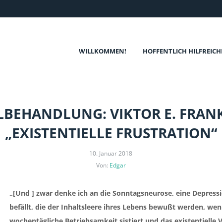
WILLKOMMEN!
HOFFENTLICH HILFREICH
BEHANDLUNG: VIKTOR E. FRAN
„EXISTENTIELLE FRUSTRATION“
10. Januar 2018
Von:
Edgar
„[Und ] zwar denke ich an die Sonntagsneurose, eine Depress
befällt, die der Inhaltsleere ihres Lebens bewußt werden, we
wochentägliche Betriebsamkeit sistiert und das existentielle 