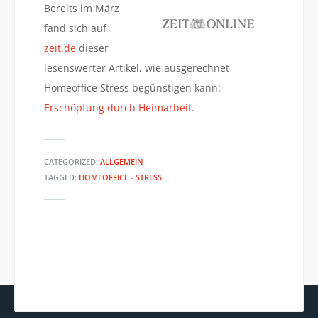
Bereits im März
fand sich auf
zeit.de
dieser
lesenswerter Artikel, wie ausgerechnet
Homeoffice Stress begünstigen kann:
Erschöpfung durch Heimarbeit
.
CATEGORIZED:
ALLGEMEIN
TAGGED:
HOMEOFFICE
-
STRESS
NA DENN GUTE NACHT? VON
OLIVER KAHN: VON DER
WEGEN!
BEDEUTUNG DER NETZWERKE