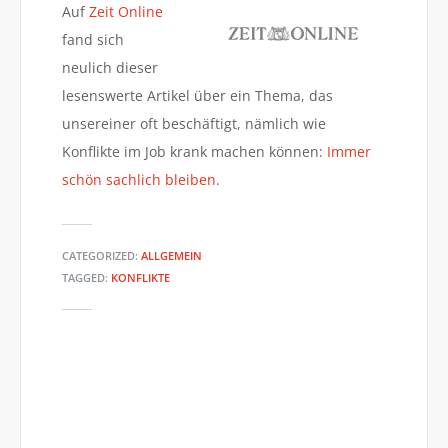
Auf
Zeit Online
fand sich
neulich dieser
lesenswerte Artikel über ein Thema, das
unsereiner oft beschäftigt, nämlich wie
Konflikte im Job krank machen können:
Immer
schön sachlich bleiben
.
CATEGORIZED:
ALLGEMEIN
TAGGED:
KONFLIKTE
HACH JA… #60
SPEKTRUM.DE: DIAGNOSTIK:
WAS IST NORMAL, WAS KRANK?