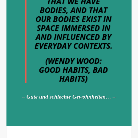
THAT WE HAVE
BODIES, AND THAT
OUR BODIES EXIST IN
SPACE IMMERSED IN
AND INFLUENCED BY
EVERYDAY CONTEXTS.
(WENDY WOOD:
GOOD HABITS, BAD
HABITS)
– Gute und schlechte Gewohnheiten… –