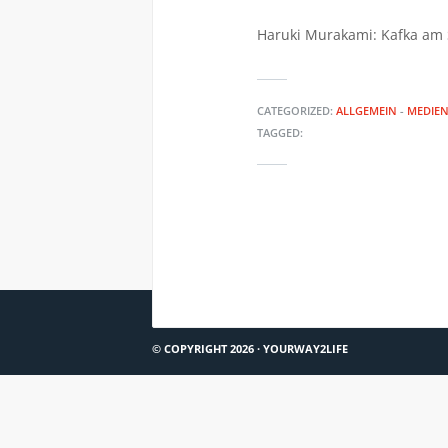
Haruki Murakami: Kafka am 
CATEGORIZED:
ALLGEMEIN
-
MEDIEN
TAGGED:
DU BIST NICHT ALLEIN #2
© COPYRIGHT 2026 ·
YOURWAY2LIFE