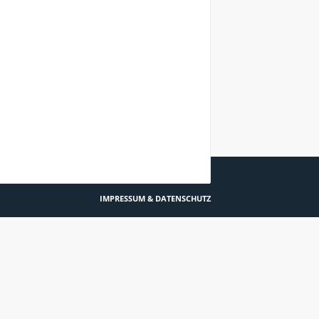
OB – AKTIV VORBEUGEN, SOLANGE ES NOCH GEHT
IMPRESSUM & DATENSCHUTZ