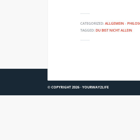
CATEGORIZED:
ALLGEMEIN
-
PHILOS
TAGGED:
DU BIST NICHT ALLEIN
RADIOWISSEN: STRESS BEGEGNEN DURCH BETE
© COPYRIGHT 2026 ·
YOURWAY2LIFE