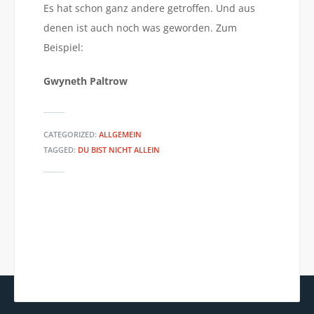
Es hat schon ganz andere getroffen. Und aus
denen ist auch noch was geworden. Zum
Beispiel:
Gwyneth Paltrow
CATEGORIZED:
ALLGEMEIN
TAGGED:
DU BIST NICHT ALLEIN
K.D. LANG: BIRD ON THE WIRE
FÜR UNTERNEHMEN: WIE KANN
(LEONARD COHEN)
MAN PSYCHISCHE BELASTUNGEN
ERFASSEN?