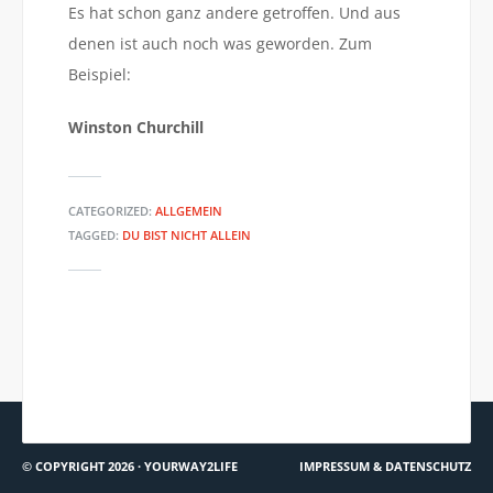
Es hat schon ganz andere getroffen. Und aus
denen ist auch noch was geworden. Zum
Beispiel:
Winston Churchill
CATEGORIZED:
ALLGEMEIN
TAGGED:
DU BIST NICHT ALLEIN
TED.COM: SIND SIE NEHMER
SZ.DE: DIE GROSSE ANGST DES V
ODER GEBER?
ERSAGENS
© COPYRIGHT 2026 ·
YOURWAY2LIFE
IMPRESSUM & DATENSCHUTZ