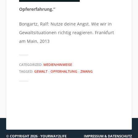
Opfererfahrung.“
Bongartz, Ralf: Nutze deine Angst. Wie wir in
Gewaltsituationen richtig reagieren. Frankfurt
am Main, 2013
CATEGORIZED:
MEDIENHINWEISE
TAGGED:
GEWALT
-
OPFERHALTUNG
-
ZWANG
ZEIT.DE: TIPPS GEGEN
BR2 RADIOWISSEN: „GEFÜHLE
WINTERBLUES UND MÜDIGKEIT
SIND REGULIERBAR“
© COPYRIGHT 2026 ·
YOURWAY2LIFE
IMPRESSUM & DATENSCHUTZ