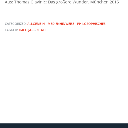
Aus: Thomas Glavinic: Das größere Wunder. München 2015
CATEGORIZED:
ALLGEMEIN
-
MEDIENHINWEISE
-
PHILOSOPHISCHES
TAGGED:
HACH JA...
-
ZITATE
GER STRIEMER IM INTERVIEW