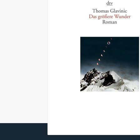
HINWEIS: EHEMALIGER BURNOUT-PATIENT RÜDI