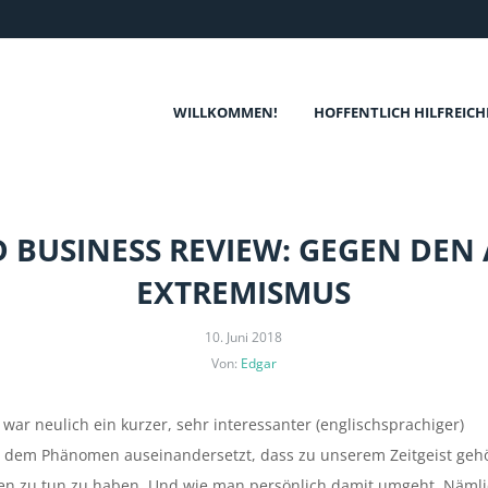
WILLKOMMEN!
HOFFENTLICH HILFREICH
 BUSINESS REVIEW: GEGEN DEN 
EXTREMISMUS
10. Juni 2018
Von:
Edgar
war neulich ein kurzer, sehr interessanter (englischsprachiger)
mit dem Phänomen auseinandersetzt, dass zu unserem Zeitgeist gehö
men zu tun zu haben. Und wie man persönlich damit umgeht. Nämli