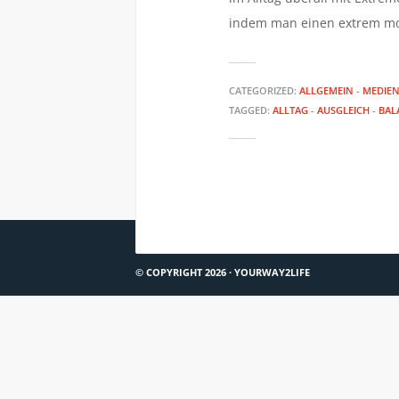
indem man einen extrem mod
CATEGORIZED:
ALLGEMEIN
-
MEDIEN
TAGGED:
ALLTAG
-
AUSGLEICH
-
BAL
BURNOUT ALS LIFESTYLE?
© COPYRIGHT 2026 ·
YOURWAY2LIFE