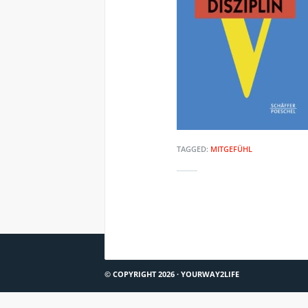
TAGGED:
MITGEFÜHL
KRISENDIENST PSYCHIATRIE OBERBAYERN
© COPYRIGHT 2026 ·
YOURWAY2LIFE