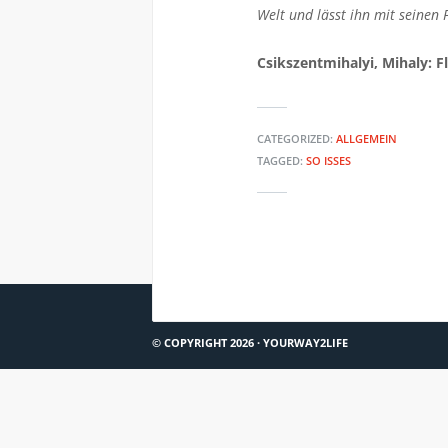
Welt und lässt ihn mit seinen F
Csikszentmihalyi, Mihaly: F
CATEGORIZED:
ALLGEMEIN
TAGGED:
SO ISSES
PEP SONGS #1: MUSE – UPRISING
© COPYRIGHT 2026 ·
YOURWAY2LIFE