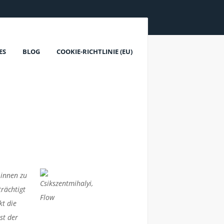
ES
BLOG
COOKIE-RICHTLINIE (EU)
 innen zu
rächtigt
kt die
st der