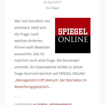
24. April 2017
Von:
Edgar
Wer sich beruflich neu
orientiert, stellt sich
die Frage, nach
welchen Kriterien
Firmen wohl Bewerber
aussuchen. Das ist
natürlich auch eine Frage, die Personaler
umtreibt. Ein lesenswerter Artikel zu dieser
Frage fand sich kürzlich auf SPIEGEL ONLINE:
„
Management trifft Mensch: Der Bierfaktor im
Bewerbungsgespräch
„.
CATEGORIZED:
ALLGEMEIN
-
MEDIENHINWEISE