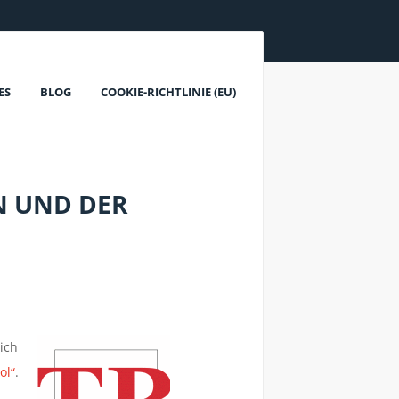
ES
BLOG
COOKIE-RICHTLINIE (EU)
N UND DER
ich
ol“
.