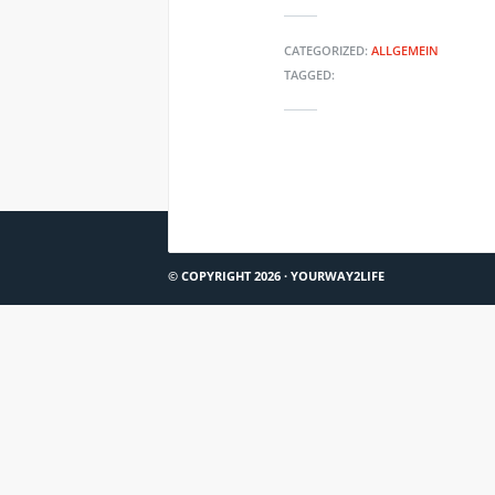
CATEGORIZED:
ALLGEMEIN
TAGGED:
ZEIT ONLINE #1: FRUST IM JOB – VOM ZUSTAN
© COPYRIGHT 2026 ·
YOURWAY2LIFE