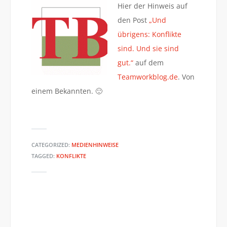
Hier der Hinweis auf
den Post
„Und
übrigens: Konflikte
sind. Und sie sind
gut.“
auf dem
Teamworkblog.de
. Von
einem Bekannten. 🙂
CATEGORIZED:
MEDIENHINWEISE
TAGGED:
KONFLIKTE
HACH JA… #46
PEP SONGS #1: MUSE – UPRISING