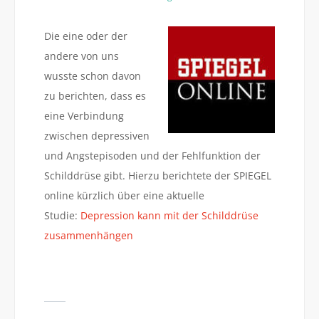
Die eine oder der
andere von uns
wusste schon davon
zu berichten, dass es
eine Verbindung
zwischen depressiven
und Angstepisoden und der Fehlfunktion der
Schilddrüse gibt. Hierzu berichtete der SPIEGEL
online kürzlich über eine aktuelle
Studie:
Depression kann mit der Schilddrüse
zusammenhängen