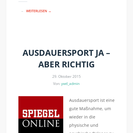
WEITERLESEN →
AUSDAUERSPORT JA –
ABER RICHTIG
29. Oktober 2015
Von:
ywtl_admin
Ausdauersport ist eine
gute Maßnahme, um
wieder in die
physische und