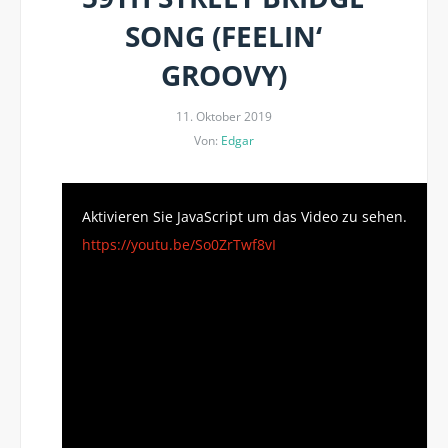
SONG (FEELIN‘
GROOVY)
11. Oktober 2019
Von:
Edgar
Aktivieren Sie JavaScript um das Video zu sehen.
https://youtu.be/So0ZrTwf8vI