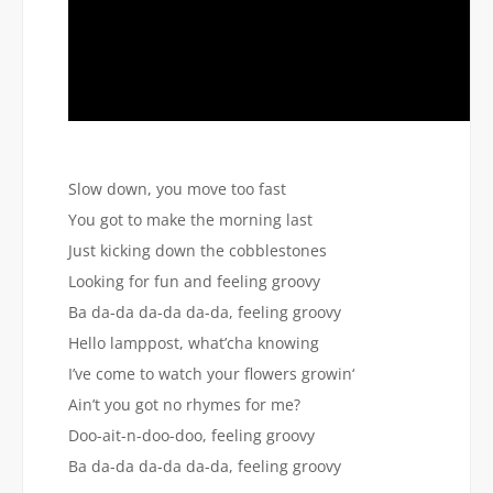
Slow down, you move too fast
You got to make the morning last
Just kicking down the cobblestones
Looking for fun and feeling groovy
Ba da-da da-da da-da, feeling groovy
Hello lamppost, what’cha knowing
I’ve come to watch your flowers growin‘
Ain’t you got no rhymes for me?
Doo-ait-n-doo-doo, feeling groovy
Ba da-da da-da da-da, feeling groovy